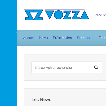
Skip to main content
Conseils 
Accueil
News
Présentation
Produits
Trad
Les News